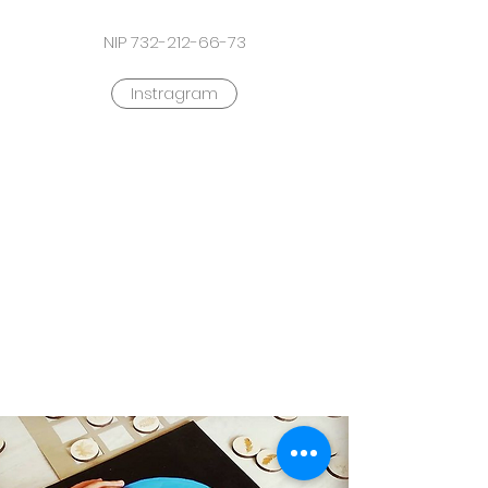
NIP
732-212-66-73
Instragram